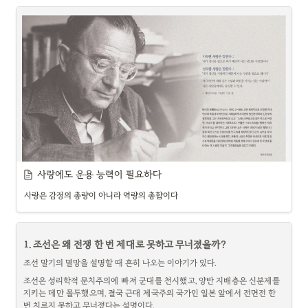
1. 같은 단어, 반대의 결말
메모리·네트워크가 얼마나 사용되는가다.
밑바닥 데이터가 엉망이면 그 성과는   글 내내 되뇌는 문장이 그래서 오래남
는다. "The use case is everything." 쓰임새가 전부다.
최근 몇 년 사이 한국 사회는 “확률 조작”이라는 같은 단어를 두고 서로 다른 두 
개의 소동을 겪었다. 하나는 게임이었다. 공정거래위원회는 넥슨코리아가 메
이 글을 덮고 나서 든 생각은, 데이터는 그 자체로 가치가 없다는 이 명제가 실
이플스토리의 유료 확률형 아이템인 ‘큐브’의 확률 구조를 이용자에게 불리하
은 새로운 발견이라기보다 아주 오래된 통찰의 다른 옷이라는 점이었다. 컴퓨
게 바꾸고도 이를 제대로 알리지 않은 행위에 대해 116억 원대 과징금을 부
터과학은 이미 이 이야기를 여러 방언으로 해 왔다.
과했다. 유저들이 가장 분노한 대목은 이른바 ‘보보보’, ‘드드드’, ‘방방방’처럼 
가장 먼저 떠오르는 것은 정보이론이다자체가 아니라 불확실성의 감소량으로
인기 있는 3중첩 옵션의 출현 확률이 한때 아예 0으로 설정되어 있었다는 사실
정의했다 [3]. 어떤 신호가 담은 정보의 양은 신호의 생김새가 아니라, 그것이 
이었다.
놓인 확률 분포 — 그러니까 맥락 — 에 의해 정해진다. 이미 답을 아는 사람에
말하자면 이용자들은 777이 없는 룰렛 앞에 앉아 있었다. 회사는 룰렛을 팔았
게 정답을 알려 주는 일에는 정보가 담기지 않는다. "내일 해가 동쪽에서 뜬
고, 유저는 룰렛을 돌렸고, 시장은 그것을 게임이라고 불렀다. 그런데 나중에 
다"는 문장은 문법적으로 멀쩡하지만 정보량이 0에 가깝다. 우리가 이미 확신
알고 보니 당첨판 일부는 애초에 존재하지 않았다. 이후 그라비티, 위메이드, 
하는 사실이라 줄여 줄 불확실성이 없기 때  , 진공 속에서 홀로 값을 갖는 법이
코그 등 다른 게임사들에 대해서도 확률형 아이템 관련 제재가 이어졌고, 
없다. 언제나 "무엇에 대한 불확실성을 얼마나 줄이는가"라는 물음 위에 얹혀
2024년에는 확률형 아이템 정보공개 의무화가 시행되었다. 2025년에는 손
야 비로소 값이 매겨진다.
사랑에도 운용 능력이 필요하다
해배상 책임과 징벌적 손해배상 특례가 도입되었고, 같은 해 말에는 허위·미
[출처] 
https://biz.heraldcorp.com/article/3132605
의사결정이론은 같은 이야기를 한층 더 매정하게 벼린다. 하워드의 정보가치
표시 확률 정보에 대해 매출액 기반 과징금을 부과하는 법안까지 발의되었다. 
(Value of Information) 이론 [4]은 이렇게 말한다. 어떤 정보의 가치는 오직 
사랑은 감정의 총량이 아니라 역량의 총합이다
확률은 더 이상 게임사의 영업 비밀이라는 검은 상자 안에만 둘 수 없는 문제가 
그것이 내 결정을 바꿀 때에만 생겨난다고. 우산을 챙길지 말지 이미 마음을 
되었다.
흔히들 이렇게 말한다.
정한 사람에게 일기예보는 아무런 값이 없다. 예보가 그의 행동을 티끌만큼도 
다른 하나는 선거였다. 사전투표와 본투표의 득표율 차이, 서로 다른 지역에서 
흔들지 못하는 한, 그 정보의 가치는 정확히 0이다. 아무리 정밀하고 빈틈없이 
돈으로 해결할 수 없는 문제가 있다면, 돈이 충분하지 않은 것은 아닌지 
득표수가 일치하는 이른바 ‘쌍둥이 숫자’ 같은 현상들이 “확률적으로 불가능하
1. 조선은 왜 전쟁 한 번 제대로 못하고 무너졌을까?
수집된 데이터라도 마찬가지다. 그것이 내 다음 행동을 조금도 바꾸지 못한다
의심해보라.
다”는 말과 함께 부정선거의 증거로 제시되었다. 그러나 통계학자들의 검토와 
면, 장부상 아무리 값비싸 보여도 실제 값은 0이다. 이 결론은 Thomas의 사다
조선 말기의 멸망을 설명할 때 흔히 나오는 이야기가 있다.
법원의 판단은 일관되게 이 주장들을 기각했다. 사전투표와 본투표의 표심 차
처음 들으면 속물적인 농담처럼 들린다. 세상에 돈으로 안 되는 일이 얼마나 많
리 꼭대기 — 채택되었는가, 결정을 바꾸었는가, 측정 가능한 임팩트를 냈는가 
이는 음모론이 본격적으로 등장하기 전인 2017년 대선에서도 이미 뚜렷하게 
은가. 돈으로 건강을 살 수 없고, 죽은 사람을 되살릴 수 없고, 진심을 강요할 수 
조선은 성리학적 문치주의에 빠져 군대를 천시했고, 양반 지배층은 신분제를 
— 와 놀랍도록 정확히 포개진다. 좋은 데이터란 결국 결정을 바꾸는 데이터다.
나타났고, 쌍둥이 숫자는 뒤에서 보겠지만 오히려 안 나오는 쪽이 더 이상한 현
없고, 지나간 시간을 되돌릴 수 없다. 그런데도 이 말이 끈질기게 살아남는 이
지키는 데만 몰두했으며, 결국 근대 제국주의 국가인 일본 앞에서 전면전 한 
그렇다면 한 걸음 더 나아가 물어볼 만하다. 왜 컴퓨터과학과 디지털은 이 판에
상이었다.
유는, 냉소 속에 묘한 진실이 들어 있기 때문이다.
번 치르지 못하고 무너졌다는 설명이다.