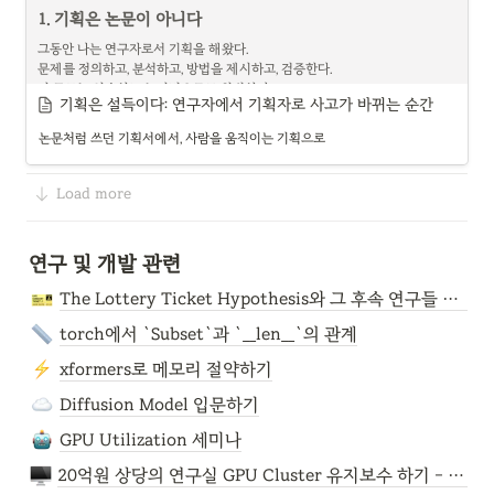
1. 기획은 논문이 아니다
•
어떤 사람은 소규모 반복 편집을 하고, 어떤 사람은 파일 전체를 새로 쓴
다
그동안 나는 연구자로서 기획을 해왔다.

문제를 정의하고, 분석하고, 방법을 제시하고, 검증한다.

문제는
 기존 메모리 시스템이 전부 대화(dialogue) 기반이라는 것이다. "사용
이 구조는 익숙하고 논리적으로도 완벽하다.
자가 무슨 말을 했는지"는 기억하지만, "사용자가 파일을 어떻게 다루는지"는 
기획은 설득이다: 연구자에서 기획자로 사고가 바뀌는 순간
모른다. 여기에 세 가지 병목이 존재한다.
하지만 기획서를 받아든 사람의 반응은 항상 같았다.
논문처럼 쓰던 기획서에서, 사람을 움직이는 기획으로
"그래서… 어쩌라고?"
병목
설명
이 질문 앞에서 논리적 완결성은 무력했다.

Load more
데이터
프라이버시 문제로 실제 파일 
논문은 "이것이 맞는가?"를 증명하는 일이지만,

기획은 "이것을 해야 하는가?"에 대한 결정을 이끌어내는 일이다.

시스템 행동 데이터를 대규모 
둘은 닮은 것 같지만 완전히 다른 영역이다.
수집할 수 없음
연구 및 개발 관련
논문은 진실을 향하고, 기획은 행동을 향한다.
평가
기존 벤치마크는 대화 회상이
The Lottery Ticket Hypothesis와 그 후속 연구들 리뷰
나 GUI 성공률만 측정, 행동 개
인화 평가 부재
2. 하나만 남기는 과정
torch에서 `Subset`과 `__len__`의 관계
좋은 기획의 핵심은 복잡함이 아니라 압축이다.
방법론
메모리 시스템이 대화 요약
xformers로 메모리 절약하기
(top-down)에 의존 → 파일 
하나의 목표, 하나의 분석, 하나의 해결책.
Diffusion Model 입문하기
작업의 세밀한 패턴이 소실됨
단순해 보이지만, 이 구조가 강력한 이유가 있다.

사람은 선택지가 많을수록 결정하지 못한다.

GPU Utilization 세미나
분석이 많으면 메시지가 약해지고,

20억원 상당의 연구실 GPU Cluster 유지보수 하기 - 0 Intro
해결책이 여러 개이면 책임이 분산되면서 아무도 움직이지 않는다.