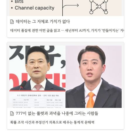
고 싸고 안정적으로 계산하는지를 평가하는 성능표가 아니다.
는 뜻에 가깝다.
현대의 CPU와 GPU 프로그래밍 환경은 반복문, 조건문과 메모리를 사용해 매
새로운 모델이 나오면 보통 benchmark 점수, context length, token 
우 폭넓은 범용 계산을 수행할 수 있다. 그러나 이론적으로 할 수 있다는 말과 
efficiency와 reasoning 성능이 함께 발표된다. 모두 중요한 숫자다. 그런데 
그 장치에 맡기는 것이 경제적이라는 말은 다르다. 한 명의 숙련자가 이론상 건
실제 사용자는 그다음 질문을 만나게 된다.
출처 : 
https://www.linkedin.com/pulse/claude-shannons-
데이터는 그 자체로 가치가 없다
물의 모든 공정을 수행할 수 있어도, 실제 현장에서는 공정별 장비와 작업반을 
information-theory-mathematical-large-ranganathan-
•
내 환경에서도 같은 경향이 나타나는가?
데이터 품질에 관한 어떤 글을 읽고 — 섀넌부터 AI까지, 가치가 '만들어지는' 자리에
나누는 것과 같다.
3lzic/
•
한국어 지시와 문서에서도 잘 작동하는가?
NVIDIA의 CUDA 모델에서도 응용 프로그램은 CPU에서 시작한다. CPU인 
•
본문
호스트가 데이터를 준비하고 GPU 커널을 실행하며 완료 여부와 다음 작업을 
한 번의 성공이 아니라 반복해서 성공하는가?
관리한다. GPU 안의 각 스레드도 조건에 따라 다른 경로를 실행할 수 있지만, 
며칠 전, 데이터 품질(data quality)을 다룬 글 한 편이 여기저기서 회자됐다 
같은 묶음의 스레드가 서로 다른 분기로 흩어지면 병렬 연산기의 효율이 떨어
[1][2]. 저자 Abraham Thomas의 주장은 짧지만 날이 서 있다. 데이터에는 
진다. 반대로 거대한 행렬곱을 CPU에만 맡기면 처리량과 전력 효율을 포기하
내재적 품질이라는 게 없다는 것이다. 우리는 흔히 품질을 데이터에 새겨진 성
게 된다.
질처럼 여긴다. 이 데이터는 정확하니까 좋고, 저 데이터는 구멍이 많으니까 나
에이전트 업무로 옮기면 웹 요청, 파일 입출력, 인증, 예외 처리, 재시도와 상태 
쁘다는 식으로. 그런데 그는 품질이란 데이터에 붙어 있는 무엇이 아니라, "데
전이는 불규칙한 제어 작업이다. 모델 추론의 행렬 연산은 규칙적인 대규모 병
이터의 가치를 높여 주는 그 무엇"일 뿐이라고 잘라 말한다. 품질은 명패가 아
렬 작업이다. 전자를 GPU에 억지로 몰아넣으면 비싼 연산 유닛과 HBM을 충
니라 관계라는 이야기다.
분히 활용하지 못하고, 후자를 CPU로 돌리면 속도와 비용이 나빠진다. 그래서 
그가 그린 품질의 지도는 네 칸짜리 사다리다. 맨 아래에 개별 레코드의 품질
현실의 최적해는 한 종류의 칩이 모든 일을 독점하는 구조보다 CPU와 GPU가 
(정확성·완전성 같은)이 있고, 그 위에 여러 레코드를 모아 놓고서야 보이는 집
각자의 강점에 맞게 일을 나누는 이기종 컴퓨팅에 가깝다.
합의 품질(커버리지·중복 제거·대표성)이 있다. 다시 그 위에 "이 데이터가 지
“LLM이나 에이전트가 튜링 완전하다”는 표현도 구분해서 볼 필요가 있다. 고
금 내가 풀려는 문제에 맞는가"를 묻는 목적 적합성(fitness-for-purpose)이 
정된 모델 하나는 제한된 컨텍스트 안에서 다음 토큰을 생성하지만, 외부 메모
있고, 꼭대기에는 그래서 실제로 매출이나 의사결정을 바꿨는가를 따지는 비
777이 없는 룰렛과 과녁을 나중에 그리는 사람들
리·코드 실행·도구·런타임을 붙인 전체 시스템은 훨씬 일반적인 계산 절차를 
즈니스 성과가 놓인다. 이 사다리는 두 방향으로 작동한다. 아래 칸은 아래 칸
본문
수행할 수 있다. 투자에서 중요한 것은 철학적인 튜링 완전성 판정이 아니라 그 
확률 조작 사건과 부정선거 의혹으로 배우는 통계적 문해력
을 정당화한다. 아무리레코드가 깨끗해도 아무 결정도 바꾸지 못하면 그 청결
계산을 실제 서비스 수준의 정확도와 비용으로 끝내기 위해 어떤 CPU·GPU·
함은 헛돈 것이고, 반대로 성과를 노린다면서
