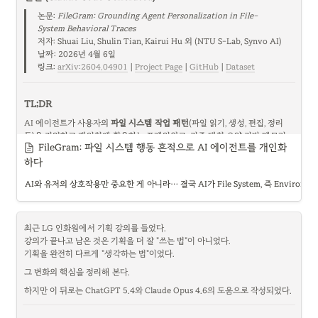
면 나는 망설임 없이 이걸 고른다.
쓰면 바보가 된다”는 이야기가 아니다. 오히려 이 문제는 
천재성이란 무엇인가
, 
논문: 
FileGram: Grounding Agent Personalization in File-
그리고 
AI 시대에 인간은 어떤 방식으로 자신의 천재성을 확장하거나 잃어버
"Do Not Fight the Model."
System Behavioral Traces
리는가
에 대한 이야기다.
저자: Shuai Liu, Shulin Tian, Kairui Hu 외 (NTU S-Lab, Synvo AI)

이 원칙이 왜 이렇게 강력한지, 그리고 이게 개인에게도, 커리어에도, 국가에
날짜: 2026년 4월 6일

도 똑같이 적용되는 원칙이라는 게 이 글의 출발점이다.
링크: 
arXiv:2604.04901
 | 
Project Page
 | 
GitHub
 | 
Dataset
2. 천재란 무엇인가?
2. Do Not Fight the Model — 모델과 싸우지 말고, 올라타라
TL;DR
세쿼이아 프레임에서 가장 도발적인 조언은 이거다. 
변호사를 위한 AI 툴을 만
AI 에이전트가 사용자의 
파일 시스템 작업 패턴
(파일 읽기, 생성, 편집, 정리 
들지 말고, AI 법무법인을 차려라.
 회계사를 위한 AI 툴을 만들지 말고, AI 회
등)을 기억하고 개인화에 활용하는 프레임워크. 기존 대화 요약 기반 메모리 
계법인을 차려라. 음식점 사장을 위한 AI 툴을 만들지 말고, AI 음식점을 차려
FileGram: 파일 시스템 행동 흔적으로 AI 에이전트를 개인화
시스템(Mem0, Zep 등)이 행동 구분 정보를 잃어버리는 문제를 지적하고, 원
라.
자적 행동 로그에서 직접 프로파일을 구축하는 
하다
bottom-up 메모리 아키텍처
처음 들으면 과격해 보이는데, 사실 이게 세쿼이아가 말한 "$1:$6 법칙"의 자
를 제안한다.
AI와 유저의 상호작용만 중요한 게 아니라… 결국 AI가 File System, 즉 Envi
연스러운 귀결이다. 소프트웨어 시장($1)은 포화됐고 경쟁도 치열하다. 근데 
**결과 시장($6)**은 아직 노동력으로 돌아가고 있고, AI가 그 노동력을 대체
왜 이 연구가 필요한가?
할 수 있다면 그냥 결과를 직접 파는 게 낫다.
최근 LG 인화원에서 기획 강의를 들었다.

OS-level AI 에이전트(Claude Code, Cursor, Devin 등)가 단순 명령 실행을 
강의가 끝나고 남은 것은 기획을 더 잘 "쓰는 법"이 아니었다.

넘어 
파일 시스템 코워커
로 진화하고 있다. 그런데 사용자마다 작업 방식이 완
기획을 완전히 다르게 "생각하는 법"이었다.
전히 다르다.
•
그 변화의 핵심을 정리해 본다.
어떤 사람은 파일을 순차적으로 정독하고, 어떤 사람은 키워드 검색부터 
한다
하지만 이 뒤로는 ChatGPT 5.4와 Claude Opus 4.6의 도움으로 작성되었다.
•
어떤 사람은 3단계 이상 중첩 폴더를 만들고, 어떤 사람은 루트에 다 쌓
는다