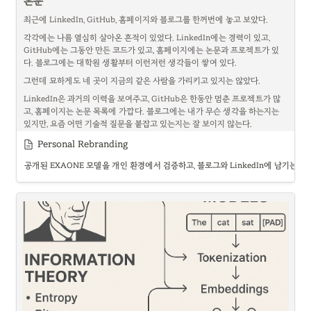
본문
CUDA 모델에서는 GPU가 여러 Streaming Multiprocessor(SM)로 구성되
고, 스레드들은 묶음 단위로 병렬 실행된다. 행렬곱처럼 동일한 연산을 방대한 
최근에 LinkedIn, GitHub, 홈페이지와 블로그를 한꺼번에 놓고 보았다.
데이터에 반복하는 학습과 추론에 강한 이유다. GPU 옆에 HBM 같은 고대역
폭 메모리가 붙는 것도 연산 유닛에 데이터를 끊임없이 공급하기 위해서다.
각각에는 나름 열심히 살아온 흔적이 있었다. LinkedIn에는 경력이 있고, 
GitHub에는 그동안 만든 코드가 있고, 홈페이지에는 논문과 프로젝트가 있
비유하면 CPU는 소수의 숙련된 실무자다. 갑자기 규정이 바뀌거나 예외가 생
다. 블로그에는 대학원 생활부터 이런저런 생각들이 쌓여 있다.
겨도 각자 판단해 일을 이어간다. GPU는 같은 계산을 놀라운 속도로 반복하는 
대규모 전문 작업반이다. 일이 일정하게 쪼개질수록 강하지만, 작업마다 다른 
그런데 묘하게도 네 곳이 지금의 같은 사람을 가리키고 있지는 않았다.
사이트에 로그인하고 오류 메시지를 읽고 다음 행동을 바꾸는 일에는 맞지 않
LinkedIn은 과거의 이력을 보여주고, GitHub은 한동안 멈춘 프로젝트가 많
는다.
고, 홈페이지는 논문 목록에 가깝다. 블로그에는 내가 무슨 생각을 하는지는 
둘은 경쟁자라기보다 한 시스템의 서로 다른 기관이다. 실제 CUDA 프로그램
있지만, 요즘 어떤 기술적 질문을 붙잡고 있는지는 잘 보이지 않는다.
도 CPU에서 시작한다. CPU가 데이터를 준비하고 GPU 커널을 실행한 뒤 결
퍼스널 브랜딩을 해야겠다는 생각은 여기서 시작했다. 그렇다고 갑자기 “AI 
Personal Rebranding
과를 기다리거나 다음 일을 배정한다. 현대 CPU에는 Intel AMX 같은 행렬 
전문가가 알려주는 최신 기술” 같은 글을 쓰고 싶지는 않았다. 이미 공개된 발
연산기가 들어가고 GPU도 캐시와 제어 기능이 고도화되면서 경계가 흐려지
공개된 EXAONE 모델을 개인 환경에서 검증하고, 블로그와 LinkedIn에 남기는 실
표를 요약하면서 아는 척하는 것도 영 내키지 않고, 회사에서 하는 일을 내 성
고 있지만, CPU는 지연시간과 제어 흐름, GPU는 처리량과 데이터 병렬성에 
과처럼 꺼내놓는 것은 더더욱 안 된다.
강하다는 큰 차이는 남아 있다.
그럼 회사 일을 말하지 않고도, 내가 어떤 연구자이고 엔지니어인지를 어떻게 
그림 1. CPU가 제어·도구 실행을 맡고 GPU가 모델의 병렬 연산을 맡는 에이
보여줄 수 있을까?
전트 런타임의 개념도. 직접 제작.
내가 내린 답은 
공개 모델을 직접 실험하는 것
이었다.
튜링 완전성은 CPU와 GPU의 우열을 말하지 않는다
1. 소속이 아니라 방식으로 증명하기
여기서 “GPU도 튜링 완전하다면 결국 CPU가 하던 일을 전부 대신할 수 있는 
여기서 말하는 독립 실험자는 소속이 없는 연구자라는 뜻이 아니다.
것 아닌가?”라는 반론이 생긴다. 튜링 완전하다는 것은 충분한 시간과 메모리
가 주어졌을 때 범용 튜링 머신이 계산할 수 있는 모든 알고리즘을 표현할 수 
실험에 사용하는 모델, 코드와 데이터가 공개되어 있고, 개인 장비와 개인 계
있다는 뜻이다. 무엇을 계산할 수 있는지에 관한 이론적 기준이지, 얼마나 빠르
정으로 실행하며, 결과의 근거를 소속이 아니라 재현 가능한 조건에서 찾는다