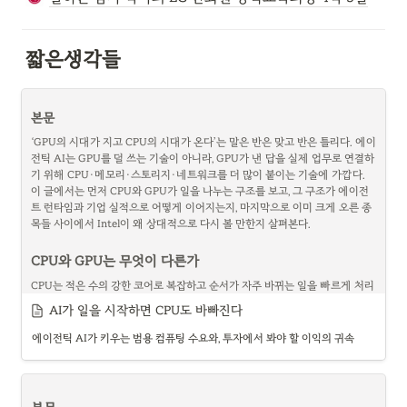
짧은생각들
본문
‘GPU의 시대가 지고 CPU의 시대가 온다’는 말은 반은 맞고 반은 틀리다. 에이
전틱 AI는 GPU를 덜 쓰는 기술이 아니라, GPU가 낸 답을 실제 업무로 연결하
기 위해 CPU·메모리·스토리지·네트워크를 더 많이 붙이는 기술에 가깝다. 
이 글에서는 먼저 CPU와 GPU가 일을 나누는 구조를 보고, 그 구조가 에이전
트 런타임과 기업 실적으로 어떻게 이어지는지, 마지막으로 이미 크게 오른 종
목들 사이에서 Intel이 왜 상대적으로 다시 볼 만한지 살펴본다.
CPU와 GPU는 무엇이 다른가
CPU는 적은 수의 강한 코어로 복잡하고 순서가 자주 바뀌는 일을 빠르게 처리
하도록 설계된다. 큰 캐시, 정교한 분기 예측, 비순차 실행 같은 장치를 사용해 
AI가 일을 시작하면 CPU도 바빠진다
“다음에 무슨 일이 생길지 모르는 작업”의 지연시간을 줄인다. 운영체제, 데이
터베이스, 웹 서버, API 호출, 파일 입출력, 보안 검사처럼 조건문과 예외가 많
에이전틱 AI가 키우는 범용 컴퓨팅 수요와, 투자에서 봐야 할 이익의 귀속
은 일이 CPU에 잘 맞는다.
GPU는 반대 방향에서 발전했다. 하나하나가 CPU 코어만큼 다재다능하지는 
않지만, 수많은 연산 유닛이 같은 종류의 계산을 동시에 수행한다. NVIDIA의 