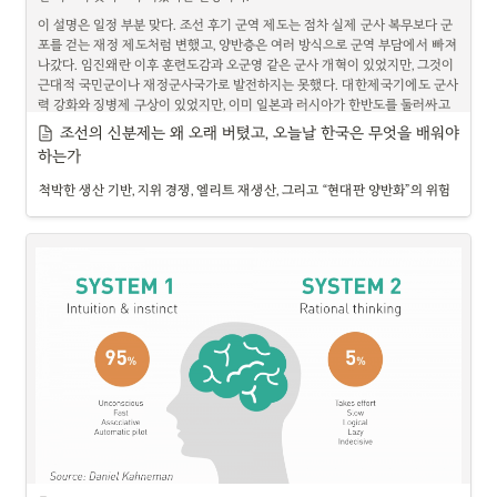
서 유독 강한 힘을 갖는가. 내 짐작으로 그 답은 포지티브썸(posit . 정보라는 
흥미로운 것은 이 비대칭이다. 한쪽에서는 통계가 진짜 조작을 잡아냈고, 다른 
돈은 단순한 물건이 아니다. 돈은 가능성이다. 누군가에게 돈은 한 끼 식사이
이 설명은 일정 부분 맞다. 조선 후기 군역 제도는 점차 실제 군사 복무보다 군
재화는 물질과 결이다르다. 정보재는 비경합적(non-rival)이어서, 내가 쓴다
쪽에서는 통계에 대한 오해가 가짜 조작을 만들어냈다. 메이플스토리 사건에
고, 누군가에게는 한 달의 생존이며, 누군가에게는 시간을 사는 방법이고, 누군
포를 걷는 재정 제도처럼 변했고, 양반층은 여러 방식으로 군역 부담에서 빠져
고 당신 몫이 줄지 않는다 [5]. 사과 하나는 내가 먹으면 사라지지만, 지식 한 조
서 의심은 데이터로 압축되었고, 결국 내부 자료와 행정 조사를 통해 사실로 확
가에게는 사람을 모으고 제도를 만들고 산업을 바꾸는 힘이다. 같은 이름을 쓰
나갔다. 임진왜란 이후 훈련도감과 오군영 같은 군사 개혁이 있었지만, 그것이 
각은 내가 안다고 해서 당신이 못 아는 게 아니다. 게다가 복제의 한계비용은 
인되었다. 반면 부정선거 주장은 대체로 결과를 본 다음에 그 결과가 나올 확률
지만 1만 원과 100만 원과 10억 원과 1조 원은 같은 방식으로 작동하지 않는
근대적 국민군이나 재정군사국가로 발전하지는 못했다. 대한제국기에도 군사
사실상 0에 수렴한다. 물질을 나누는 경제는 근본적으로 파이를 두고 다투는 
을 거꾸로 따지는 방식으로 전개되었다. 같은 확률을 말하지만 한쪽은 검증이
다.
력 강화와 징병제 구상이 있었지만, 이미 일본과 러시아가 한반도를 둘러싸고 
제로섬에 가깝지만, 정보는 재사용되고 다른 것 가 불어난다. 이 지점에서 컴
었고, 다른 한쪽은 착시였다.
각축하던 시기였고 시간과 자원이 부족했다.
퓨터과학이 실제로 하는 일이 또렷해진다. 그것은 데이터의 쓰임새를 디지털 
조선의 신분제는 왜 오래 버텼고, 오늘날 한국은 무엇을 배워야 
나는 사랑도 비슷하다고 생각한다.
위에서 빠르게 다시 정의하는 일이다. 인덱싱과 쿼리, API와 파이프라인 — 이
그 차이를 가르는 것이 통계적 문해력이다. 숫자를 믿는 능력이 아니라, 숫자를 
그러나 이 설명을 “조선 지배층이 멍청하고 이기적이어서 망했다”는 식으로 밀
하는가
름은 제각각이지만 하는 역할은 하나로 모인다. 같은 데이터를 새로운 쓰임새
의심할 줄 아는 능력. 더 정확히 말하면, 의심을 숫자의 언어로 다룰 줄 아는 능
어붙이면 너무 단순하다. 조선의 문제는 도덕성의 문제가 아니라, 더 깊은 구조
에 꽂아 넣을 때 드는 마찰을 끊임없이 낮추는 것. Thomas의 언어로 옮기면, 
척박한 생산 기반, 지위 경쟁, 엘리트 재생산, 그리고 “현대판 양반화”의 위험
력이다. 나는 이 능력이 세 개의 질문으로 압축된다고 생각한다. 조건부 확률의 
의 문제였다. 한반도는 산지가 많고 경작지가 제한적이었다. 조선은 낮은 농업 
데이터를 목적 적합성 칸으로 끌어올리는 비용을 깎는 일이다. 그래서 디지털
방향을 뒤집지 않았는가. 과녁을 쏘기 전에 그렸는가. 표본은 충분히 크고 대표
생산성과 좁은 세원 위에서 운영되는 국가였다. 근대 군대는 병력만 있으면 되
은 정해진 가치를 이 주머니에서 저 주머니로 옮기는 데 그치지 않고, 가치의 
적인가.
는 것이 아니라, 인구 파악, 조세 행정, 장교단, 무기, 탄약, 군복, 훈련소, 교통망, 
총량 자체를 늘린다.
군수산업, 금융 시스템을 필요로 한다. 조선은 이런 체계를 만들기에는 물질적 
기반도, 제도적 동원력도, 정치적 합의도 부족했다.
따라서 조선의 멸망은 단순히 “성리학 때문에 군대를 싫어해서”가 아니라, 낮
은 생산 기반, 약한 재정 추출력, 신분제적 이해관계, 늦은 개혁, 제국주의 국제
질서, 일본의 단계적 주권 해체가 겹친 결과였다.
2. 조선의 신분제는 왜 그렇게 오래 버텼을까?
흥미로운 점은 조선 후기 신분제가 이미 많이 흔들리고 있었다는 사실이다. 임
진왜란과 병자호란을 거치며 호적과 문서가 불타고, 노비가 도망가고, 상민과 
부농이 돈을 벌고, 양반 족보를 사거나 편입되는 일이 늘어났다. 실제로 조선 후
기에는 양반 수가 급증하고 상민과 노비 비중은 줄어들었다.