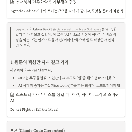
천재성의 민주화와 인지부채의 함정
출처 : 
https://uxdesign.cc/better-decisions-72e955c70a5c
그렇다면 신분제는 왜 더 빨리 무너지지 않았을까?
Agentic Coding 시대에 우리는 무엇을 AI에게 맡기고, 무엇을 끝까지 직접 생각
핵심은 조선의 신분제가 단순한 법적 계급표가 아니었다는 점이다. 그것은 사
1. Agentic Coding은 정말 함정인가?
회 전체의 운영체제에 가까웠다. 양반이라는 지위는 관직 접근권, 교육 기회, 
최근 Lars Faye의 글 「Agentic Coding is a Trap」을 읽었다. 글의 핵심 주장
향촌 지배력, 혼인시장, 족보, 제사, 토지 보유, 지역 평판을 하나로 묶은 패키지
은 단순하다. 오늘날 유행하는 agentic coding, 즉 사람이 요구사항과 계획을 
였다. 누가 믿을 만한 사람인가, 누구와 혼인할 수 있는가, 분쟁이 생겼을 때 누
Sequoia의 Julien Bek이 쓴 
Services: The New Software
를 읽고, 한 
만들고 여러 AI 코딩 에이전트가 구현을 맡는 방식은 강력하지만 위험하다는 
구 편에 설 것인가, 어느 가문이 지역사회에서 발언권을 가지는가를 정해주는 
발짝 더 나가보고 싶었다. 이 글은 "AI가 SaaS 시장이 아니라 서비스 시
것이다. 왜냐하면 이 방식은 인간 개발자와 실제 코드 사이의 거리를 점점 벌리
장치였다.
장을 먹는다"는 인사이트를 개인/커리어/국가 레벨로 확장한 개인적
고, 그 결과 코드를 이해하고 검토하고 디버깅하는 능력 자체를 약화시킬 수 있
인 노트다.
근대적 학교, 법원, 경찰, 은행, 신용평가, 기업 채용시장이 충분히 발달하지 않
기 때문이다 [1,2].
은 사회에서는 가문과 신분이 신뢰 인프라 역할을 한다. 조선에서 양반 신분은 
이 글에서 가장 인상 깊었던 표현은 “인지부채(cognitive debt)”였다. 기술부
단순한 명예가 아니라, 사회적 신용등급이었다.
1. 원문의 핵심만 다시 짚고 가자
채가 미래의 개발 비용을 증가시키는 코드상의 빚이라면, 인지부채는 미래의 
그래서 부자가 된 상민이 반드시 “신분제를 없애자”고 움직인 것은 아니었다. 
사고 능력을 약화시키는 정신상의 빚이다. 지금 당장은 AI가 빠르게 코드를 생
세쿼이아의 주장은 단순하다.
오히려 더 현실적인 전략은 “나도 양반이 되자”였다. 토지를 사고, 족보를 사고, 
성해주기 때문에 생산성이 올라간 것처럼 보인다. 그러나 내가 그 코드를 충분
유학을 배우고, 양반 가문과 혼인하고, 자식을 과거 공부시키는 방식이다. 신분
•
SaaS는 
도구
를 팔았다. 인간이 그 도구로 "일"을 해야 결과가 나왔다.
히 이해하지 못하고, 문제를 직접 쪼개보지 않고, 실패의 원인을 내 손으로 추
제를 부수는 것보다 신분제 안의 상층으로 진입하는 것이 더 합리적인 상승 전
적하지 않는다면, 언젠가 나는 AI가 만든 결과물을 감독할 능력마저 잃어버릴 
•
AI 시대의 승자는 **결과(outcome)**를 파는 회사다. 소프트웨어의 탈
략이었던 것이다.
수 있다.
을 쓴 서비스 회사.
이것이 조선 후기 신분제 해체의 역설이다. 신분제는 무너지고 있었지만, 많은 
소프트웨어가 서비스를 삼킬 때: 개인, 커리어, 그리고 소버린 
이 지점에서 흥미로운 역설이 생긴다. AI를 잘 쓰려면 좋은 감독자가 필요하
•
기업이 소프트웨어에 $1 쓸 때 서비스에는 $6를 쓴다. AI는 이 
$6 시장
사람은 그 제도를 부수기보다 그 안으로 편입되려 했다. 사회 전체가 평등을 향
AI
다. 그런데 AI를 과도하게 쓰면 좋은 감독자가 되기 위한 능력이 약화될 수 있
을 먹는다.
해 간 것이 아니라, 오히려 “양반화”를 향해 움직인 셈이다.
다. Lars Faye가 인용한 Anthropic 연구에서도 비슷한 “supervision 
Do not Fight or Sell the Model
•
지능(intelligence, 반복 가능한 작업)은 AI로 빠르게 대체되고, 판단
paradox”가 언급된다. Claude를 효과적으로 쓰려면 감독이 필요하지만, 
(judgement, 맥락·직관)은 당분간 인간의 영역. 단 이 경계선은 데이터
Claude를 감독하는 데 필요한 코딩 능력은 AI 과사용으로 위축될 수 있다는 
가 쌓일수록 계속 뒤로 밀린다.
것이다 [3].
여기까지가 매크로 레벨 얘기다. 그리고 이 글의 가장 중요한 한 줄을 꼽으라
본문 (Claude Code Generated)
나는 이 문제를 조금 다른 관점에서 생각해보고 싶었다. 이것은 단순히 “AI를 