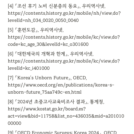
[4] 「조선 후기 노비 신분층의 동요」, 우리역사넷, 
https://contents.history.go.kr/mobile/nh/view.do?
levelId=nh_034_0020_0050_0040
[5] 「훈련도감」, 우리역사넷, 
https://contents.history.go.kr/mobile/kc/view.do?
code=kc_age_30&levelId=kc_o301600
[6] 「대한제국의 개혁과 한계」, 우리역사넷, 
https://contents.history.go.kr/mobile/kc/view.do?
levelId=kc_i401000
[7] 「Korea’s Unborn Future」, OECD, 
https://www.oecd.org/en/publications/korea-s-
unborn-future_75aa749c-en.html
[8] 「2024년 초중고사교육비조사 결과」, 통계청, 
https://www.kostat.go.kr/board.es?
act=view&bid=11758&list_no=436035&mid=a201010
00000
[9] 「OECD Economic Surveys: Korea 2024」, OECD, 