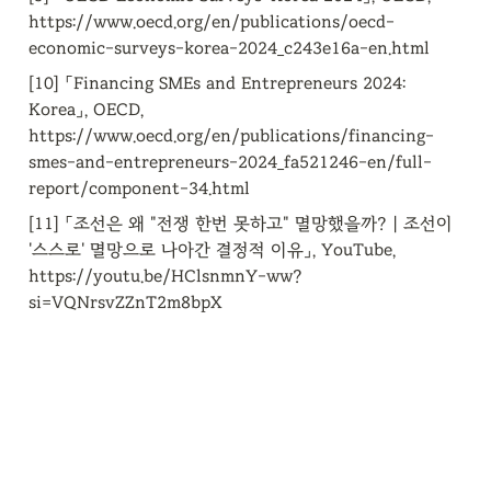
https://www.oecd.org/en/publications/oecd-
economic-surveys-korea-2024_c243e16a-en.html
[10] 「Financing SMEs and Entrepreneurs 2024: 
Korea」, OECD, 
https://www.oecd.org/en/publications/financing-
smes-and-entrepreneurs-2024_fa521246-en/full-
report/component-34.html
[11] 「조선은 왜 "전쟁 한번 못하고" 멸망했을까?｜조선이 
'스스로' 멸망으로 나아간 결정적 이유」, YouTube, 
https://youtu.be/HClsnmnY-ww?
si=VQNrsvZZnT2m8bpX