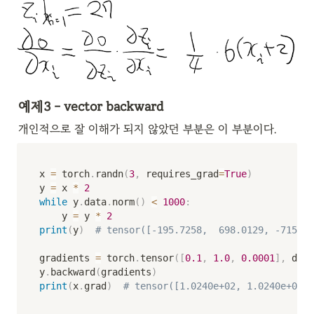
예제3 - vector backward
개인적으로 잘 이해가 되지 않았던 부분은 이 부분이다.
x 
=
 torch
.
randn
(
3
,
 requires_grad
=
True
)
y 
=
 x 
*
2
while
 y
.
data
.
norm
(
)
<
1000
:
    y 
=
 y 
*
2
print
(
y
)
# tensor([-195.7258,  698.0129, -715.03
gradients 
=
 torch
.
tensor
(
[
0.1
,
1.0
,
0.0001
]
,
 dtyp
y
.
backward
(
gradients
)
print
(
x
.
grad
)
# tensor([1.0240e+02, 1.0240e+03, 