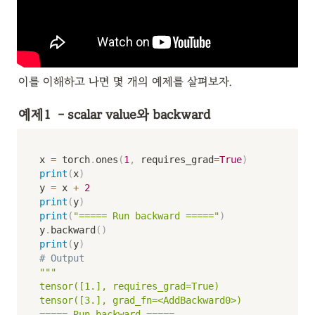
이를 이해하고 나면 몇 개의 예제를 살펴보자.
예제1 
 - scalar value와 backward
x 
=
 torch
.
ones
(
1
,
 requires_grad
=
True
)
print
(
x
)
y 
=
 x 
+
2
print
(
y
)
print
(
"===== Run backward ====="
)
y
.
backward
(
)
print
(
y
)
# Output
"""

tensor([1.], requires_grad=True)

tensor([3.], grad_fn=<AddBackward0>)

===== Run backward =====
