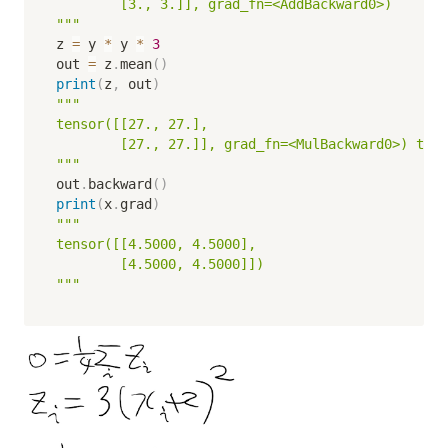
        [3., 3.]], grad_fn=<AddBackward0>)

"""
z 
=
 y 
*
 y 
*
3
out 
=
 z
.
mean
(
)
print
(
z
,
 out
)
"""

tensor([[27., 27.],

        [27., 27.]], grad_fn=<MulBackward0>) tens
"""
out
.
backward
(
)
print
(
x
.
grad
)
"""

tensor([[4.5000, 4.5000],

        [4.5000, 4.5000]])

"""