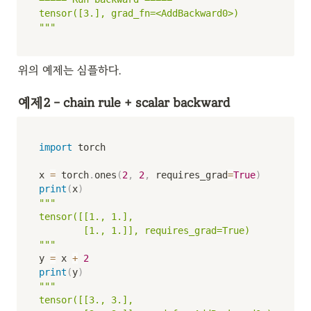
tensor([3.], grad_fn=<AddBackward0>)

"""
위의 예제는 심플하다.
예제2 - chain rule + scalar backward
import
 torch

x 
=
 torch
.
ones
(
2
,
2
,
 requires_grad
=
True
)
print
(
x
)
"""

tensor([[1., 1.],

        [1., 1.]], requires_grad=True)

"""
y 
=
 x 
+
2
print
(
y
)
"""

tensor([[3., 3.],
